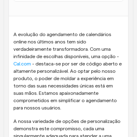
Fluxos de trabalho
Automatizar agendamento e lembretes
Blogue
A evolução do agendamento de calendários 
Mantenha-se atualizado com as últimas notícias e 
Agendamento potenciado com chamadas 
atualizações
online nos últimos anos tem sido 
impulsionadas por IA
verdadeiramente transformadora. Com uma 
Reuniões Instantâneas
infinidade de escolhas disponíveis, uma opção - 
Reunião com clientes em minutos
Cal.com
 - destaca-se por ser de código aberto e 
altamente personalizável. Ao optar pelo nosso 
Links de Grupo Dinâmico
produto, o poder de moldar a experiência em 
Agende reuniões de forma fluida com várias pessoas
torno das suas necessidades únicas está em 
suas mãos. Estamos apaixonadamente 
Webhooks
comprometidos em simplificar o agendamento 
Receba notificações quando algo acontecer
para nossos usuários.
A nossa variedade de opções de personalização 
demonstra este compromisso, cada uma 
singularmente adequada para atender a uma 