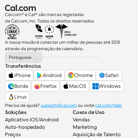
Cal.com® e Cal® são marcas registadas 
da Cal.com, Inc. Todos os direitos reservados.
A nossa missão é conectar um milhar de pessoas até 2031 
através da programação de calendário.
Select Language
Portuguese (Portugal)
Transferências
iPhone
Android
Chrome
Safari
Borda
Firefox
MacOS
Windows
Linux
Precisa de ajuda? 
support@cal.com
 ou visite 
cal.com/help
.
Soluções
Casos de Uso
Aplicativo iOS/Android
Vendas
Auto-hospedado
Marketing
Preços
Aquisição de Talento