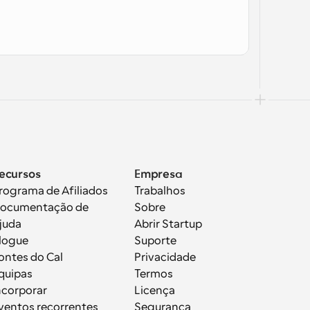
ecursos
Empresa
rograma de Afiliados
Trabalhos
ocumentação de 
Sobre
juda
Abrir Startup
logue
Suporte
ontes do Cal
Privacidade
quipas
Termos
ncorporar
Licença
ventos recorrentes
Segurança