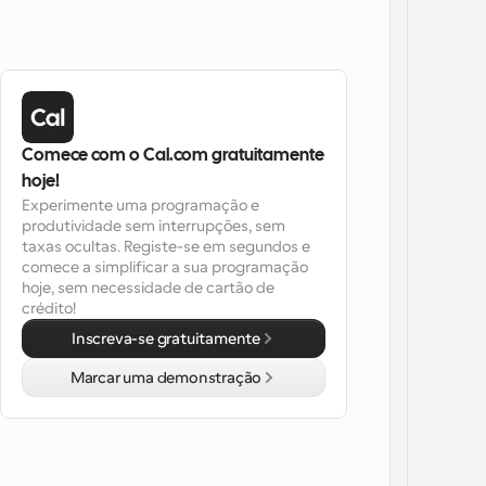
Comece com o Cal.com gratuitamente 
hoje!
Experimente uma programação e 
produtividade sem interrupções, sem 
taxas ocultas. Registe-se em segundos e 
comece a simplificar a sua programação 
hoje, sem necessidade de cartão de 
crédito!
Inscreva-se gratuitamente
Marcar uma demonstração