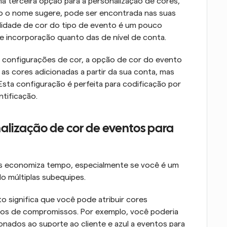
terceira opção para a personalização de cores, 
chamada cor do tipo de evento. Assim como o nome sugere, pode ser encontrada nas suas 
alidade de cor do tipo de evento é um pouco 
e incorporação quanto das de nível de conta.
s configurações de cor, a opção de cor do evento 
 as cores adicionadas a partir da sua conta, mas 
 Esta configuração é perfeita para codificação por 
tificação.
alização de cor de eventos para 
s economiza tempo, especialmente se você é um 
 múltiplas subequipes.
o significa que você pode atribuir cores 
pos de compromissos. Por exemplo, você poderia 
onados ao suporte ao cliente e azul a eventos para 