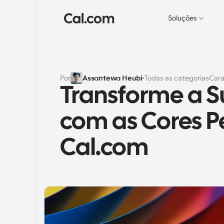
Soluções
Por
Assantewa Heubi
Todas as categorias
Cara
Transforme a S
com as Cores Pe
Cal.com