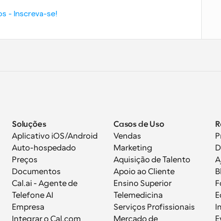
s - Inscreva-se!
Soluções
Casos de Uso
R
Aplicativo iOS/Android
Vendas
P
Auto-hospedado
Marketing
D
Preços
Aquisição de Talento
A
Documentos
Apoio ao Cliente
B
 
Cal.ai - Agente de 
Ensino Superior
F
Telefone AI
Telemedicina
E
Empresa
Serviços Profissionais
I
Integrar o Cal.com
Mercado de 
E