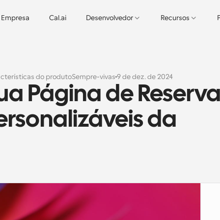
Empresa
Cal.ai
Desenvolvedor
Recursos
cterísticas do produto
Sempre-vivas
9 de dez. de 2024
ua Página de Reserva
rsonalizáveis da 