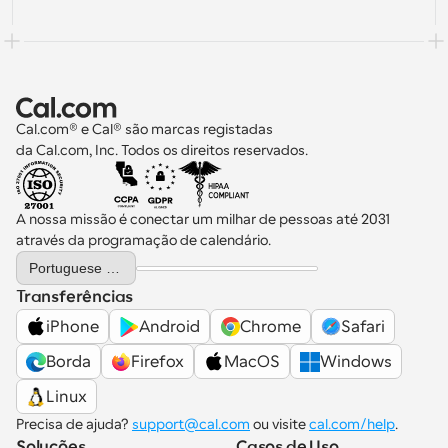
Cal.com® e Cal® são marcas registadas 
da Cal.com, Inc. Todos os direitos reservados.
A nossa missão é conectar um milhar de pessoas até 2031 
através da programação de calendário.
Select Language
Portuguese (Portugal)
Transferências
iPhone
Android
Chrome
Safari
Borda
Firefox
MacOS
Windows
Linux
Precisa de ajuda? 
support@cal.com
 ou visite 
cal.com/help
.
Soluções
Casos de Uso