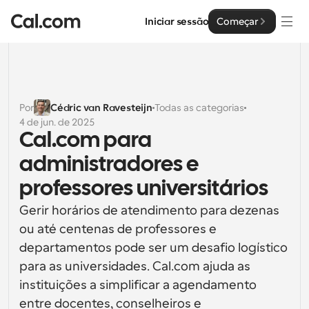
Iniciar sessão
Começar
Soluções
Soluções
Por
Cédric van Ravesteijn
Todas as categorias
4 de jun. de 2025
Por tamanho da equipa
Empresa
Cal.com para 
Para Indivíduos
administradores e 
Agendamento pessoal simplificado
Cal.ai
professores universitários
Para Equipas
Gerir horários de atendimento para dezenas 
Agendamento colaborativo para grupos
Desenvolvedor
ou até centenas de professores e 
Para Organizações
departamentos pode ser um desafio logístico 
Documentação do Desenvolvedor
Recursos
Equipas maiores que agendam para um maior controlo 
para as universidades. Cal.com ajuda as 
Documentação para a plataforma Cal.com
e segurança
instituições a simplificar a agendamento 
Tipo de Letra: Cal Sans UI & Text
Preços
API
Para Empresas
O nosso próprio tipo de letra variável para o design de 
entre docentes, conselheiros e 