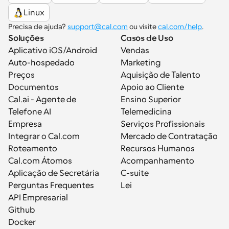
Linux
Precisa de ajuda? 
support@cal.com
 ou visite 
cal.com/help
.
Soluções
Casos de Uso
Aplicativo iOS/Android
Vendas
Auto-hospedado
Marketing
Preços
Aquisição de Talento
Documentos
Apoio ao Cliente
Cal.ai - Agente de 
Ensino Superior
Telefone AI
Telemedicina
Empresa
Serviços Profissionais
Integrar o Cal.com
Mercado de Contratação
Roteamento
Recursos Humanos
Cal.com Átomos
Acompanhamento
Aplicação de Secretária
C-suite
Perguntas Frequentes
Lei
API Empresarial
Github
Docker