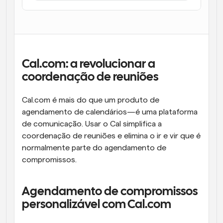
Fluxos de trabalho
Automatizar agendamento e lembretes
Blogue
Mantenha-se atualizado com as últimas notícias e 
Agendamento potenciado com chamadas 
Cal.com: a revolucionar a 
atualizações
impulsionadas por IA
coordenação de reuniões
Reuniões Instantâneas
Reunião com clientes em minutos
Cal.com é mais do que um produto de 
agendamento de calendários—é uma plataforma 
Links de Grupo Dinâmico
de comunicação. Usar o Cal simplifica a 
Agende reuniões de forma fluida com várias pessoas
coordenação de reuniões e elimina o ir e vir que é 
normalmente parte do agendamento de 
Webhooks
compromissos.
Receba notificações quando algo acontecer
Agendamento de compromissos 
personalizável com Cal.com