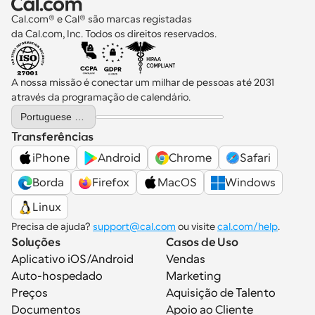
Cal.com® e Cal® são marcas registadas 
da Cal.com, Inc. Todos os direitos reservados.
A nossa missão é conectar um milhar de pessoas até 2031 
através da programação de calendário.
Select Language
Portuguese (Portugal)
Transferências
iPhone
Android
Chrome
Safari
Borda
Firefox
MacOS
Windows
Linux
Precisa de ajuda? 
support@cal.com
 ou visite 
cal.com/help
.
Soluções
Casos de Uso
Aplicativo iOS/Android
Vendas
Auto-hospedado
Marketing
Preços
Aquisição de Talento
Documentos
Apoio ao Cliente