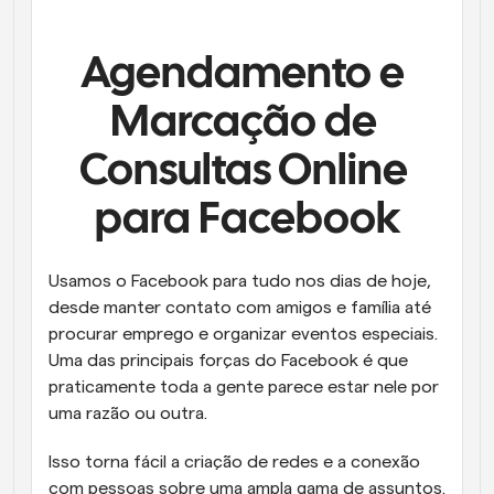
Fluxos de trabalho
Automatizar agendamento e lembretes
Agendamento e 
Blogue
Marcação de 
Mantenha-se atualizado com as últimas notícias e 
Agendamento potenciado com chamadas 
atualizações
impulsionadas por IA
Consultas Online 
Reuniões Instantâneas
para Facebook
Reunião com clientes em minutos
Links de Grupo Dinâmico
Usamos o Facebook para tudo nos dias de hoje, 
Agende reuniões de forma fluida com várias pessoas
desde manter contato com amigos e família até 
procurar emprego e organizar eventos especiais. 
Webhooks
Uma das principais forças do Facebook é que 
Receba notificações quando algo acontecer
praticamente toda a gente parece estar nele por 
uma razão ou outra.
Isso torna fácil a criação de redes e a conexão 
com pessoas sobre uma ampla gama de assuntos. 