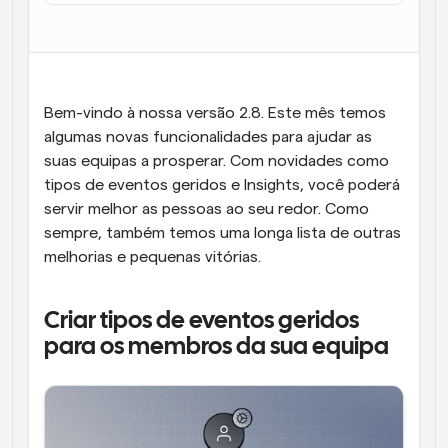
Fluxos de trabalho
Automatizar agendamento e lembretes
Blogue
Bem-vindo à nossa versão 2.8. Este mês temos 
Mantenha-se atualizado com as últimas notícias e 
Agendamento potenciado com chamadas 
atualizações
algumas novas funcionalidades para ajudar as 
impulsionadas por IA
suas equipas a prosperar. Com novidades como 
Reuniões Instantâneas
tipos de eventos geridos e Insights, você poderá 
Reunião com clientes em minutos
servir melhor as pessoas ao seu redor. Como 
sempre, também temos uma longa lista de outras 
Links de Grupo Dinâmico
melhorias e pequenas vitórias.
Agende reuniões de forma fluida com várias pessoas
Criar tipos de eventos geridos 
Webhooks
Receba notificações quando algo acontecer
para os membros da sua equipa