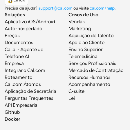
Linux
Precisa de ajuda? 
support@cal.com
 ou visite 
cal.com/help
.
Soluções
Casos de Uso
Aplicativo iOS/Android
Vendas
Auto-hospedado
Marketing
Preços
Aquisição de Talento
Documentos
Apoio ao Cliente
Cal.ai - Agente de 
Ensino Superior
Telefone AI
Telemedicina
Empresa
Serviços Profissionais
Integrar o Cal.com
Mercado de Contratação
Roteamento
Recursos Humanos
Cal.com Átomos
Acompanhamento
Aplicação de Secretária
C-suite
Perguntas Frequentes
Lei
API Empresarial
Github
Docker