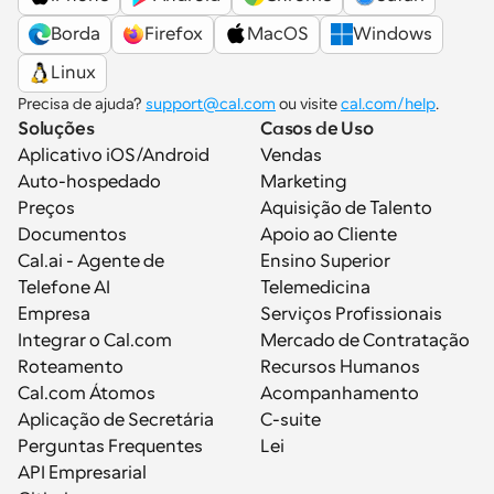
Borda
Firefox
MacOS
Windows
Linux
Precisa de ajuda? 
support@cal.com
 ou visite 
cal.com/help
.
Soluções
Casos de Uso
Aplicativo iOS/Android
Vendas
Auto-hospedado
Marketing
Preços
Aquisição de Talento
Documentos
Apoio ao Cliente
Cal.ai - Agente de 
Ensino Superior
Telefone AI
Telemedicina
Empresa
Serviços Profissionais
Integrar o Cal.com
Mercado de Contratação
Roteamento
Recursos Humanos
Cal.com Átomos
Acompanhamento
Aplicação de Secretária
C-suite
Perguntas Frequentes
Lei
API Empresarial