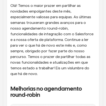
Olá! Temos o maior prazer em partilhar as 
Fluxos de trabalho
novidades empolgantes deste mês, 
Automatizar agendamento e lembretes
especialmente valiosas para equipas. As últimas 
Blogue
semanas trouxeram grandes avanços para o 
Mantenha-se atualizado com as últimas notícias e 
nosso agendamento round-robin, 
Agendamento potenciado com chamadas 
atualizações
impulsionadas por IA
funcionalidades de integração com o Salesforce 
e a nossa oferta de plataforma. Continue a ler 
Reuniões Instantâneas
para ver o que há de novo este mês e, como 
Reunião com clientes em minutos
sempre, obrigado por fazer parte do nosso 
percurso. Temos o prazer de partilhar todas as 
Links de Grupo Dinâmico
novas funcionalidades e atualizações em que 
Agende reuniões de forma fluida com várias pessoas
temos estado a trabalhar! Eis um vislumbre do 
que há de novo.
Webhooks
Receba notificações quando algo acontecer
Melhorias no agendamento 
round-robin