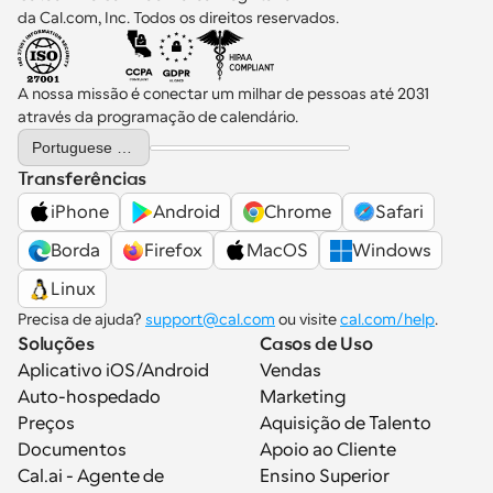
da Cal.com, Inc. Todos os direitos reservados.
A nossa missão é conectar um milhar de pessoas até 2031 
através da programação de calendário.
Select Language
Portuguese (Portugal)
Transferências
iPhone
Android
Chrome
Safari
Borda
Firefox
MacOS
Windows
Linux
Precisa de ajuda? 
support@cal.com
 ou visite 
cal.com/help
.
Soluções
Casos de Uso
Aplicativo iOS/Android
Vendas
Auto-hospedado
Marketing
Preços
Aquisição de Talento
Documentos
Apoio ao Cliente
Cal.ai - Agente de 
Ensino Superior