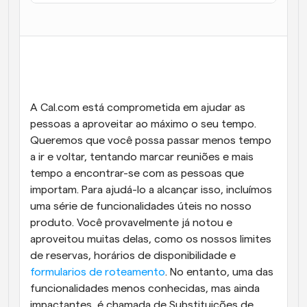
Fluxos de trabalho
Automatizar agendamento e lembretes
Blogue
Mantenha-se atualizado com as últimas notícias e 
Agendamento potenciado com chamadas 
atualizações
impulsionadas por IA
A Cal.com está comprometida em ajudar as 
Reuniões Instantâneas
pessoas a aproveitar ao máximo o seu tempo. 
Reunião com clientes em minutos
Queremos que você possa passar menos tempo 
a ir e voltar, tentando marcar reuniões e mais 
Links de Grupo Dinâmico
tempo a encontrar-se com as pessoas que 
Agende reuniões de forma fluida com várias pessoas
importam. Para ajudá-lo a alcançar isso, incluímos 
uma série de funcionalidades úteis no nosso 
Webhooks
produto. Você provavelmente já notou e 
Receba notificações quando algo acontecer
aproveitou muitas delas, como os nossos limites 
de reservas, horários de disponibilidade e 
formularios de roteamento
. No entanto, uma das 
funcionalidades menos conhecidas, mas ainda 
impactantes, é chamada de Substituições de 