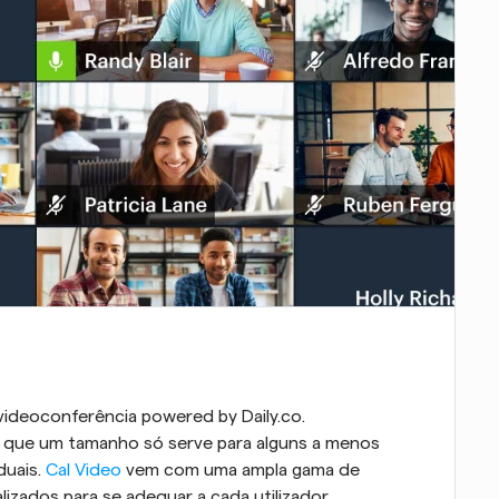
videoconferência powered by Daily.co. 
ue um tamanho só serve para alguns a menos 
uais. 
Cal Video
 vem com uma ampla gama de 
zados para se adequar a cada utilizador.