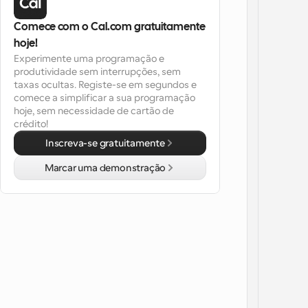
Comece com o Cal.com gratuitamente 
hoje!
Experimente uma programação e 
produtividade sem interrupções, sem 
taxas ocultas. Registe-se em segundos e 
comece a simplificar a sua programação 
hoje, sem necessidade de cartão de 
crédito!
Inscreva-se gratuitamente
Marcar uma demonstração