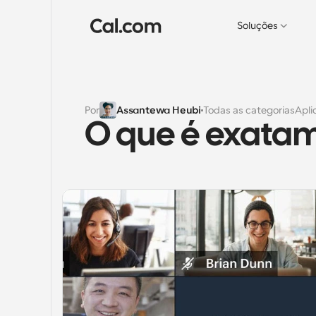
Soluções
Por
Assantewa Heubi
Todas as categorias
Apli
O que é exatam