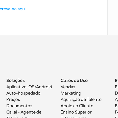
screva-se aqui
Soluções
Casos de Uso
R
Aplicativo iOS/Android
Vendas
P
Auto-hospedado
Marketing
D
Preços
Aquisição de Talento
A
Documentos
Apoio ao Cliente
B
 
Cal.ai - Agente de 
Ensino Superior
F