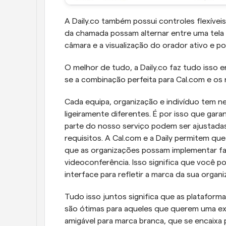
A Daily.co também possui controles flexíveis 
da chamada possam alternar entre uma tela
câmara e a visualização do orador ativo e p
O melhor de tudo, a Daily.co faz tudo isso 
se a combinação perfeita para Cal.com e os 
Cada equipa, organização e indivíduo tem n
ligeiramente diferentes. É por isso que gar
parte do nosso serviço podem ser ajustadas
requisitos. A Cal.com e a Daily permitem q
que as organizações possam implementar fac
videoconferência. Isso significa que você po
interface para refletir a marca da sua orga
Tudo isso juntos significa que as plataforma
são ótimas para aqueles que querem uma exper
amigável para marca branca, que se encaixa