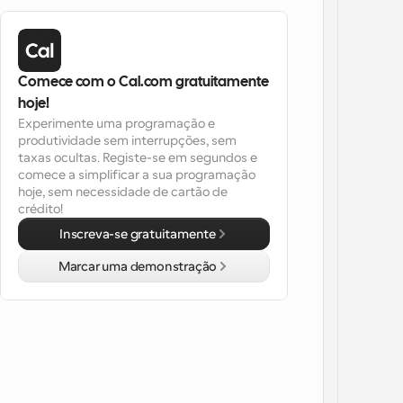
Comece com o Cal.com gratuitamente 
hoje!
Experimente uma programação e 
produtividade sem interrupções, sem 
taxas ocultas. Registe-se em segundos e 
comece a simplificar a sua programação 
hoje, sem necessidade de cartão de 
crédito!
Inscreva-se gratuitamente
Marcar uma demonstração