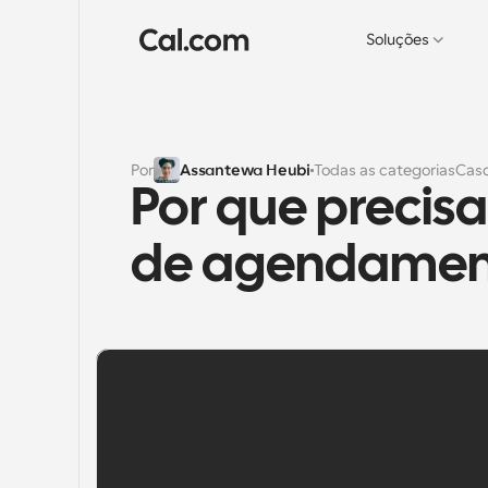
Soluções
Por
Assantewa Heubi
Todas as categorias
Caso
Por que precisa
de agendament