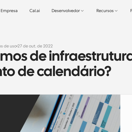
Empresa
Cal.ai
Desenvolvedor
Recursos
s de uso
27 de out. de 2022
mos de infraestrutura
o de calendário?