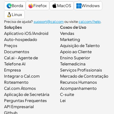
Borda
Firefox
MacOS
Windows
Linux
Precisa de ajuda? 
support@cal.com
 ou visite 
cal.com/help
.
Soluções
Casos de Uso
Aplicativo iOS/Android
Vendas
Auto-hospedado
Marketing
Preços
Aquisição de Talento
Documentos
Apoio ao Cliente
Cal.ai - Agente de 
Ensino Superior
Telefone AI
Telemedicina
Empresa
Serviços Profissionais
Integrar o Cal.com
Mercado de Contratação
Roteamento
Recursos Humanos
Cal.com Átomos
Acompanhamento
Aplicação de Secretária
C-suite
Perguntas Frequentes
Lei
API Empresarial
Github