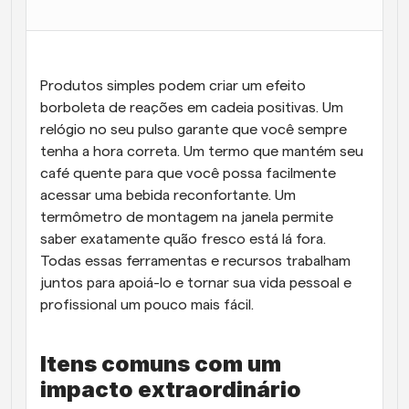
Fluxos de trabalho
Automatizar agendamento e lembretes
Produtos simples podem criar um efeito 
Blogue
Mantenha-se atualizado com as últimas notícias e 
borboleta de reações em cadeia positivas. Um 
Agendamento potenciado com chamadas 
atualizações
impulsionadas por IA
relógio no seu pulso garante que você sempre 
tenha a hora correta. Um termo que mantém seu 
Reuniões Instantâneas
café quente para que você possa facilmente 
Reunião com clientes em minutos
acessar uma bebida reconfortante. Um 
termômetro de montagem na janela permite 
Links de Grupo Dinâmico
saber exatamente quão fresco está lá fora. 
Agende reuniões de forma fluida com várias pessoas
Todas essas ferramentas e recursos trabalham 
juntos para apoiá-lo e tornar sua vida pessoal e 
Webhooks
profissional um pouco mais fácil.
Receba notificações quando algo acontecer
Itens comuns com um 
impacto extraordinário