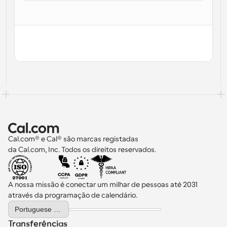
Fluxos de trabalho
Automatizar agendamento e lembretes
Blogue
Mantenha-se atualizado com as últimas notícias e 
Agendamento potenciado com chamadas 
atualizações
impulsionadas por IA
Reuniões Instantâneas
Reunião com clientes em minutos
Links de Grupo Dinâmico
Agende reuniões de forma fluida com várias pessoas
Cal.com® e Cal® são marcas registadas 
da Cal.com, Inc. Todos os direitos reservados.
Webhooks
Receba notificações quando algo acontecer
A nossa missão é conectar um milhar de pessoas até 2031 
através da programação de calendário.
Select Language
Portuguese (Portugal)
Transferências