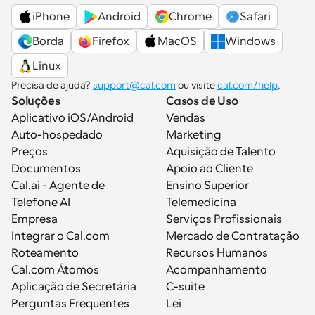
iPhone
Android
Chrome
Safari
Borda
Firefox
MacOS
Windows
Linux
Precisa de ajuda? 
support@cal.com
 ou visite 
cal.com/help
.
Soluções
Casos de Uso
Aplicativo iOS/Android
Vendas
Auto-hospedado
Marketing
Preços
Aquisição de Talento
Documentos
Apoio ao Cliente
Cal.ai - Agente de 
Ensino Superior
Telefone AI
Telemedicina
Empresa
Serviços Profissionais
Integrar o Cal.com
Mercado de Contratação
Roteamento
Recursos Humanos
Cal.com Átomos
Acompanhamento
Aplicação de Secretária
C-suite
Perguntas Frequentes
Lei