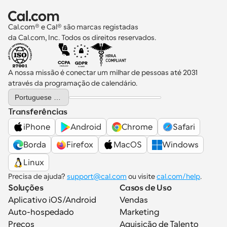
Cal.com® e Cal® são marcas registadas 
da Cal.com, Inc. Todos os direitos reservados.
A nossa missão é conectar um milhar de pessoas até 2031 
através da programação de calendário.
Select Language
Portuguese (Portugal)
Transferências
iPhone
Android
Chrome
Safari
Borda
Firefox
MacOS
Windows
Linux
Precisa de ajuda? 
support@cal.com
 ou visite 
cal.com/help
.
Soluções
Casos de Uso
Aplicativo iOS/Android
Vendas
Auto-hospedado
Marketing
Preços
Aquisição de Talento