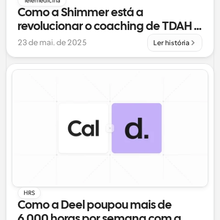
Telemedicina
Como a Shimmer está a 
revolucionar o coaching de TDAH 
com a Cal.com
23 de mai. de 2025
Ler história
HRS
Como a Deel poupou mais de 
6.000 horas por semana com a 