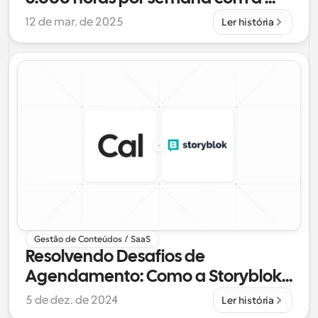
solução de agendamento 
12 de mar. de 2025
Ler história
personalizada da Cal.com
Gestão de Conteúdos / SaaS
Resolvendo Desafios de 
Agendamento: Como a Storyblok 
Aproveitou o Cal.com
5 de dez. de 2024
Ler história