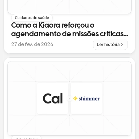
Cuidados de saúde
Como a Kiaora reforçou o 
agendamento de missões críticas 
e poupou 24 horas por mês com o 
27 de fev. de 2026
Ler história
Cal.com