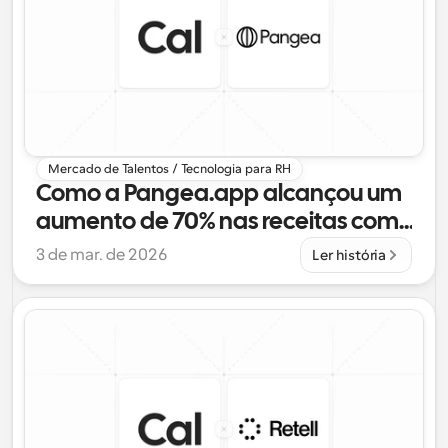
Mercado de Talentos / Tecnologia para RH
Como a Pangea.app alcançou um 
aumento de 70% nas receitas com 
a solução de agendamento da 
3 de mar. de 2026
Ler história
Cal.com