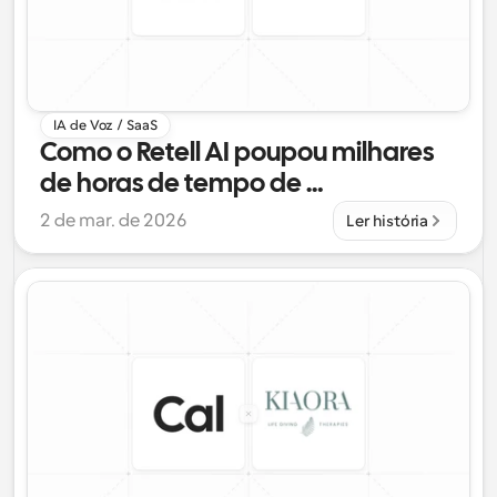
IA de Voz / SaaS
Como o Retell AI poupou milhares 
de horas de tempo de 
desenvolvimento com o Cal.com
2 de mar. de 2026
Ler história