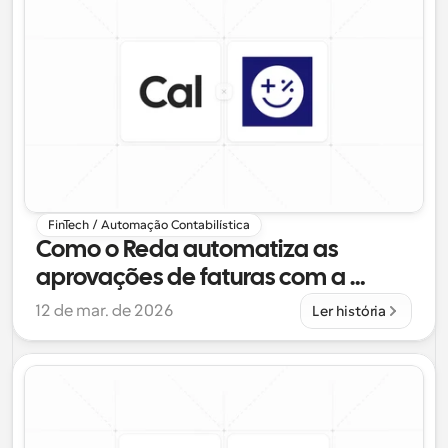
FinTech / Automação Contabilística
Como o Reda automatiza as 
aprovações de faturas com a 
infraestrutura de agendamento do 
12 de mar. de 2026
Ler história
Cal.com