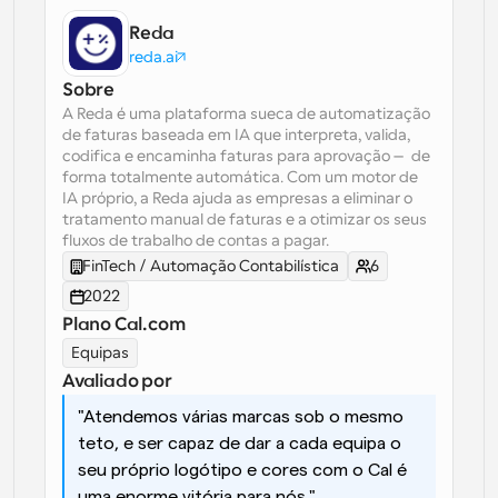
Reda
Fluxos de trabalho
reda.ai
Automatizar agendamento e lembretes
Sobre
Blogue
A Reda é uma plataforma sueca de automatização 
Mantenha-se atualizado com as últimas notícias e 
de faturas baseada em IA que interpreta, valida, 
Agendamento potenciado com chamadas 
atualizações
codifica e encaminha faturas para aprovação — de 
impulsionadas por IA
forma totalmente automática. Com um motor de 
Reuniões Instantâneas
IA próprio, a Reda ajuda as empresas a eliminar o 
Reunião com clientes em minutos
tratamento manual de faturas e a otimizar os seus 
fluxos de trabalho de contas a pagar.
FinTech / Automação Contabilística
6
Links de Grupo Dinâmico
2022
Agende reuniões de forma fluida com várias pessoas
Plano Cal.com
Equipas
Webhooks
Receba notificações quando algo acontecer
Avaliado por
"Atendemos várias marcas sob o mesmo 
teto, e ser capaz de dar a cada equipa o 
seu próprio logótipo e cores com o Cal é 
uma enorme vitória para nós."