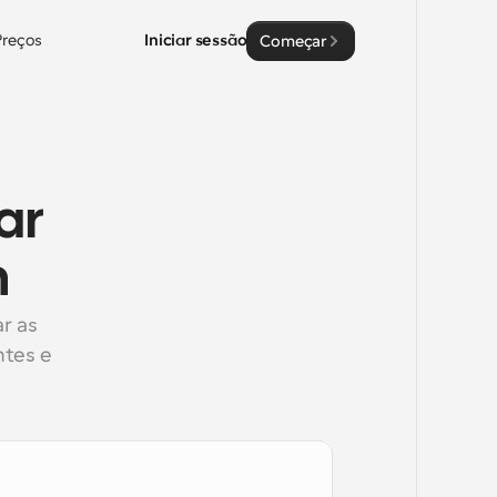
Preços
Iniciar sessão
Começar
r 
m
 as 
tes e 