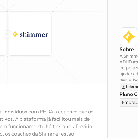
Sobre
A Shimme
ADHD atra
corporai
ajudar ad
executiva
Telem
Plano C
Empres
ga indivíduos com PHDA a coaches que os 
tivos. A plataforma já facilitou mais de 
 em funcionamento há três anos. Devido 
ço, os coaches da Shimmer estão 