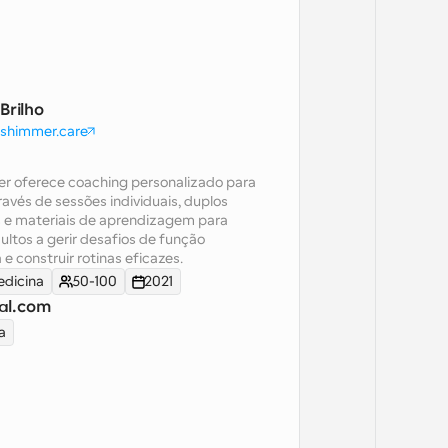
Brilho
shimmer.care
r oferece coaching personalizado para 
vés de sessões individuais, duplos 
s e materiais de aprendizagem para 
ultos a gerir desafios de função 
 e construir rotinas eficazes.
edicina
50-100
2021
al.com
a