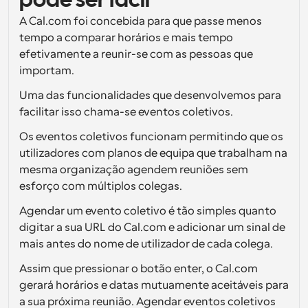
pode ser fácil
A Cal.com foi concebida para que passe menos 
Fluxos de trabalho
Automatizar agendamento e lembretes
tempo a comparar horários e mais tempo 
efetivamente a reunir-se com as pessoas que 
Blogue
importam. 
Mantenha-se atualizado com as últimas notícias e 
Agendamento potenciado com chamadas 
atualizações
Uma das funcionalidades que desenvolvemos para 
impulsionadas por IA
facilitar isso chama-se eventos coletivos. 
Reuniões Instantâneas
Reunião com clientes em minutos
Os eventos coletivos funcionam permitindo que os 
utilizadores com planos de equipa que trabalham na 
mesma organização agendem reuniões sem 
Links de Grupo Dinâmico
Agende reuniões de forma fluida com várias pessoas
esforço com múltiplos colegas.
Agendar um evento coletivo é tão simples quanto 
Webhooks
digitar a sua URL do Cal.com e adicionar um sinal de 
Receba notificações quando algo acontecer
mais antes do nome de utilizador de cada colega. 
Assim que pressionar o botão enter, o Cal.com 
gerará horários e datas mutuamente aceitáveis para 
a sua próxima reunião. Agendar eventos coletivos 