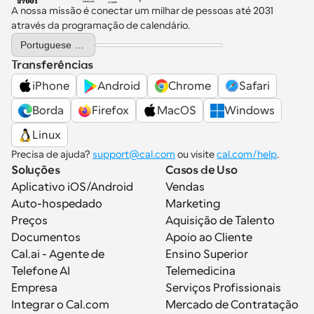
A nossa missão é conectar um milhar de pessoas até 2031 
através da programação de calendário.
Select Language
Portuguese (Portugal)
Transferências
iPhone
Android
Chrome
Safari
Borda
Firefox
MacOS
Windows
Linux
Precisa de ajuda? 
support@cal.com
 ou visite 
cal.com/help
.
Soluções
Casos de Uso
Aplicativo iOS/Android
Vendas
Auto-hospedado
Marketing
Preços
Aquisição de Talento
Documentos
Apoio ao Cliente
Cal.ai - Agente de 
Ensino Superior
Telefone AI
Telemedicina
Empresa
Serviços Profissionais
Integrar o Cal.com
Mercado de Contratação