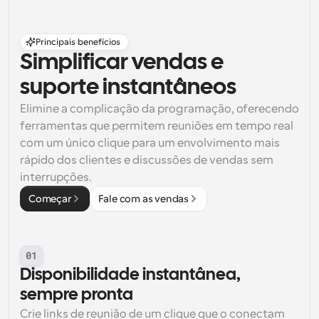
Fluxos de trabalho
Automatizar agendamento e lembretes
Principais benefícios
Simplificar vendas e 
Blogue
Mantenha-se atualizado com as últimas notícias e 
suporte instantâneos
Agendamento potenciado com chamadas 
atualizações
impulsionadas por IA
Elimine a complicação da programação, oferecendo 
ferramentas que permitem reuniões em tempo real 
Reuniões Instantâneas
Reunião com clientes em minutos
com um único clique para um envolvimento mais 
rápido dos clientes e discussões de vendas sem 
interrupções.
Links de Grupo Dinâmico
Agende reuniões de forma fluida com várias pessoas
Começar
Fale com as vendas
Webhooks
Receba notificações quando algo acontecer
01
Disponibilidade instantânea, 
sempre pronta
Crie links de reunião de um clique que o conectam 