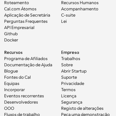
Roteamento
Recursos Humanos
Cal.com Átomos
Acompanhamento
Aplicação de Secretária
C-suite
Perguntas Frequentes
Lei
API Empresarial
Github
Docker
Recursos
Empresa
Programa de Afiliados
Trabalhos
Documentação de Ajuda
Sobre
Blogue
Abrir Startup
Fontes do Cal
Suporte
Equipas
Privacidade
Incorporar
Termos
Eventos recorrentes
Licença
Desenvolvedores
Segurança
OOO
Registo de alterações
Fluxos de trabalho
Peça uma demonstração