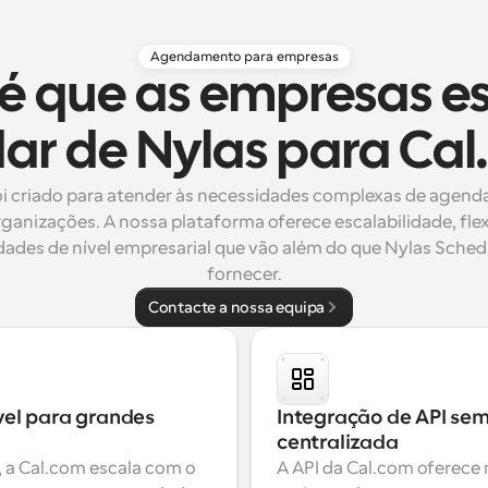
Agendamento para empresas
 é que as empresas e
r de Nylas para Ca
i criado para atender às necessidades complexas de agend
ganizações. A nossa plataforma oferece escalabilidade, flexi
dades de nível empresarial que vão além do que Nylas Sched
fornecer.
Contacte a nossa equipa
el para grandes 
Integração de API sem
centralizada
 a Cal.com escala com o 
A API da Cal.com oferece m