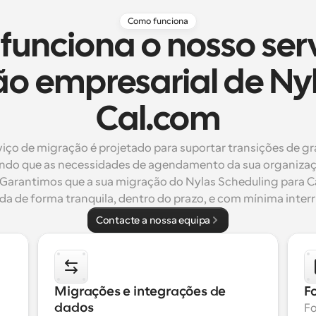
Como funciona
unciona o nosso ser
o empresarial de Ny
Cal.com
iço de migração é projetado para suportar transições de gra
ndo que as necessidades de agendamento da sua organizaç
 Garantimos que a sua migração do Nylas Scheduling para Ca
ada de forma tranquila, dentro do prazo, e com mínima inter
Contacte a nossa equipa
Migrações e integrações de 
F
dados
Fo