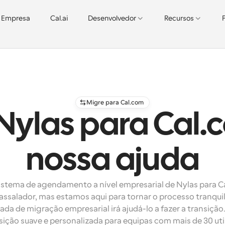
Empresa
Cal.ai
Desenvolvedor
Recursos
Migre para Cal.com
Nylas para Cal.
nossa ajuda
istema de agendamento a nível empresarial de Nylas para C
assalador, mas estamos aqui para tornar o processo tranquil
ada de migração empresarial irá ajudá-lo a fazer a transição
ição suave e personalizada para equipas com mais de 30 uti