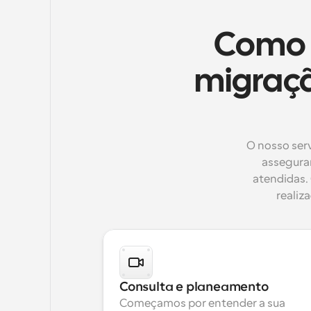
Como f
migraçã
O nosso serv
assegura
atendidas.
realiz
Consulta e planeamento
Começamos por entender a sua 