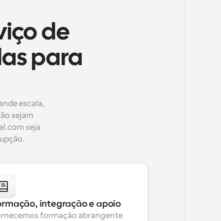
viço de
las para
nde escala, 
ão sejam 
l.com seja 
rupção.
ormação, integração e apoio
rnecemos formação abrangente 