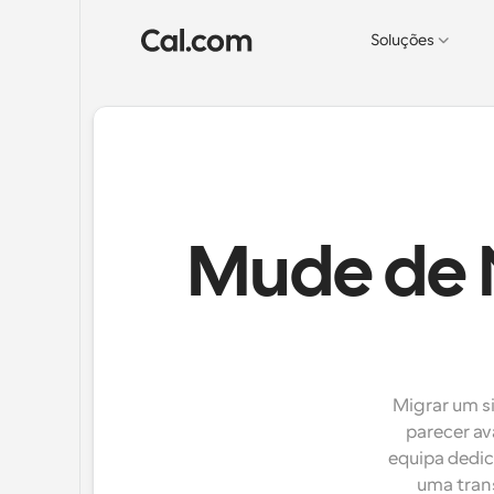
Soluções
Mude de 
Migrar um s
parecer av
equipa dedic
uma trans