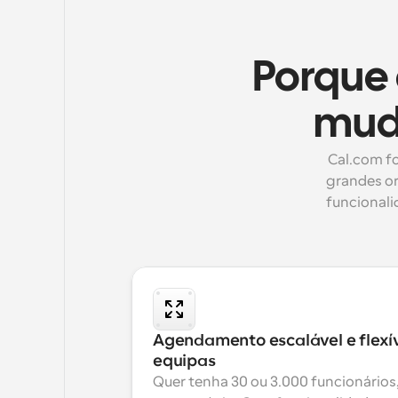
Porque
muda
Cal.com fo
grandes or
funcionali
Agendamento escalável e flexív
equipas
Quer tenha 30 ou 3.000 funcionários,