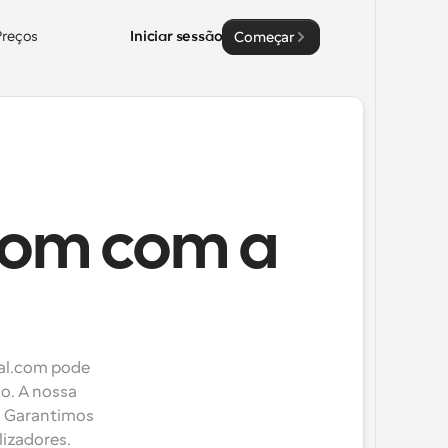
Preços
Iniciar sessão
Começar
com com a
al.com pode 
o. A nossa 
. Garantimos 
lizadores.