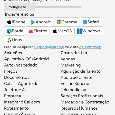
Select Language
Portuguese (Portugal)
Transferências
iPhone
Android
Chrome
Safari
Borda
Firefox
MacOS
Windows
Linux
Precisa de ajuda? 
support@cal.com
 ou visite 
cal.com/help
.
Soluções
Casos de Uso
Aplicativo iOS/Android
Vendas
Auto-hospedado
Marketing
Preços
Aquisição de Talento
Documentos
Apoio ao Cliente
Cal.ai - Agente de 
Ensino Superior
Telefone AI
Telemedicina
Empresa
Serviços Profissionais
Integrar o Cal.com
Mercado de Contratação
Roteamento
Recursos Humanos
Cal.com Átomos
Acompanhamento