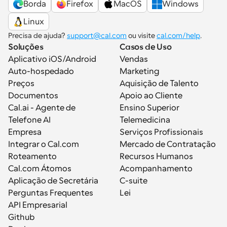
Borda
Firefox
MacOS
Windows
Linux
Precisa de ajuda? 
support@cal.com
 ou visite 
cal.com/help
.
Soluções
Casos de Uso
Aplicativo iOS/Android
Vendas
Auto-hospedado
Marketing
Preços
Aquisição de Talento
Documentos
Apoio ao Cliente
Cal.ai - Agente de 
Ensino Superior
Telefone AI
Telemedicina
Empresa
Serviços Profissionais
Integrar o Cal.com
Mercado de Contratação
Roteamento
Recursos Humanos
Cal.com Átomos
Acompanhamento
Aplicação de Secretária
C-suite
Perguntas Frequentes
Lei
API Empresarial
Github