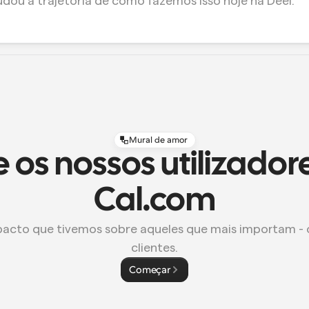
dou a trajetória de como fazemos isso hoje na Deel.”
Mural de amor
 os nossos utilizador
Cal.com
pacto que tivemos sobre aqueles que mais importam - o
clientes.
Começar