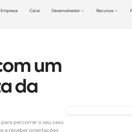
Empresa
Cal.ai
Desenvolvedor
Recursos
com um 
a da 
para percorrer o seu caso 
es e receber orientações 