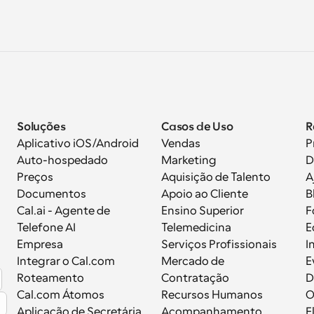
Soluções
Casos de Uso
R
Aplicativo iOS/Android
Vendas
P
Auto-hospedado
Marketing
D
Preços
Aquisição de Talento
A
Documentos
Apoio ao Cliente
B
 
Cal.ai - Agente de 
Ensino Superior
F
Telefone AI
Telemedicina
E
Empresa
Serviços Profissionais
I
Integrar o Cal.com
Mercado de 
E
Roteamento
Contratação
D
Cal.com Átomos
Recursos Humanos
Aplicação de Secretária
Acompanhamento
F