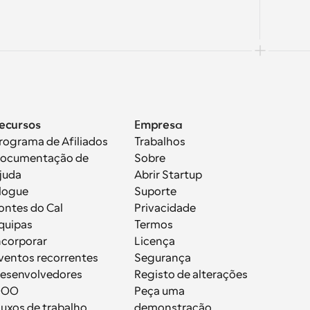
ecursos
Empresa
rograma de Afiliados
Trabalhos
ocumentação de 
Sobre
juda
Abrir Startup
logue
Suporte
ontes do Cal
Privacidade
quipas
Termos
ncorporar
Licença
ventos recorrentes
Segurança
esenvolvedores
Registo de alterações
OOO
Peça uma 
luxos de trabalho
demonstração