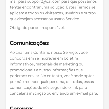
mail para support@cal.com para que possamos 
tentar encontrar uma solução. Estes Termos se 
Fluxos de trabalho
Automatizar agendamento e lembretes
aplicam a todos os visitantes, usuários e outros 
que desejam acessar ou usar o Serviço.
Blogue
Obrigado por ser responsável.
Mantenha-se atualizado com as últimas notícias e 
Agendamento potenciado com chamadas 
atualizações
impulsionadas por IA
Comunicações
Reuniões Instantâneas
Reunião com clientes em minutos
Ao criar uma Conta no nosso Serviço, você 
concorda em se inscrever em boletins 
Links de Grupo Dinâmico
informativos, materiais de marketing ou 
Agende reuniões de forma fluida com várias pessoas
promocionais e outras informações que 
podemos enviar. No entanto, você pode optar 
Webhooks
por não receber qualquer uma, ou todas, essas 
Receba notificações quando algo acontecer
comunicações de nós seguindo o link para 
cancelar a inscrição ou enviando um e-mail para.