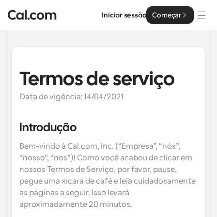
Iniciar sessão
Começar
Soluções
Soluções
Termos de serviço
Por tamanho da equipa
Empresa
Data de vigência: 14/04/2021
Para Indivíduos
Agendamento pessoal simplificado
Cal.ai
Introdução
Para Equipas
Bem-vindo à Cal.com, Inc. (“Empresa”, “nós”, 
Agendamento colaborativo para grupos
Desenvolvedor
“nosso”, “nos”)! Como você acabou de clicar em 
nossos Termos de Serviço, por favor, pause, 
Para Organizações
Documentação do Desenvolvedor
Recursos
Equipas maiores que agendam para um maior controlo 
pegue uma xícara de café e leia cuidadosamente 
Documentação para a plataforma Cal.com
e segurança
as páginas a seguir. Isso levará 
Tipo de Letra: Cal Sans UI & Text
aproximadamente 20 minutos.
Preços
API
Para Empresas
O nosso próprio tipo de letra variável para o design de 