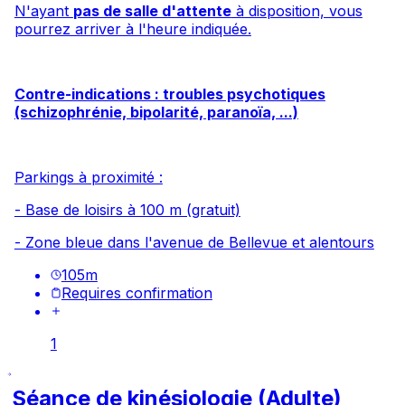
N'ayant
pas de salle d'attente
à disposition, vous
pourrez arriver à l'heure indiquée.
Contre-indications : troubles psychotiques
(schizophrénie, bipolarité, paranoïa, ...)
Parkings à proximité :
- Base de loisirs à 100 m (gratuit)
- Zone bleue dans l'avenue de Bellevue et alentours
105
m
Requires confirmation
1
Séance de kinésiologie (Adulte)