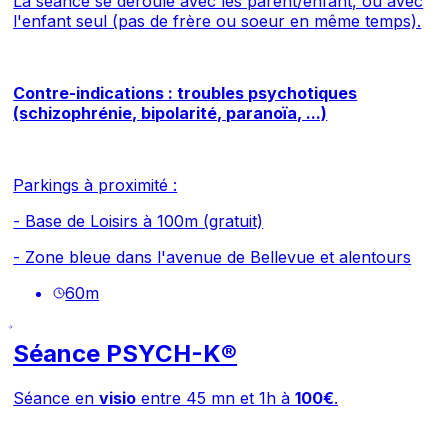
La séance se déroule avec les parent/enfant, ou avec
l'enfant seul (pas de frère ou soeur en même temps).
Contre-indications : troubles psychotiques
(schizophrénie, bipolarité, paranoïa, ...)
Parkings à proximité :
- Base de Loisirs à 100m (gratuit)
- Zone bleue dans l'avenue de Bellevue et alentours
60
m
Séance PSYCH-K®
Séance en
visio
entre 45 mn et 1h à
100€
.