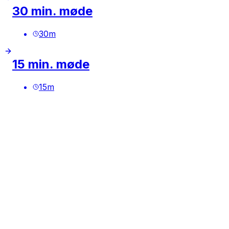
30 min. møde
30
m
15 min. møde
15
m