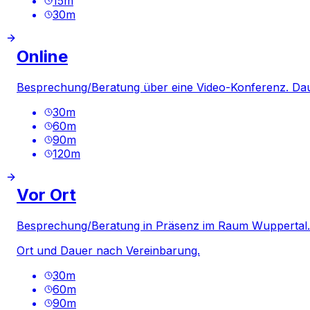
15
m
30
m
Online
Besprechung/Beratung über eine Video-Konferenz. Da
30
m
60
m
90
m
120
m
Vor Ort
Besprechung/Beratung in Präsenz im Raum Wuppertal.
Ort und Dauer nach Vereinbarung.
30
m
60
m
90
m