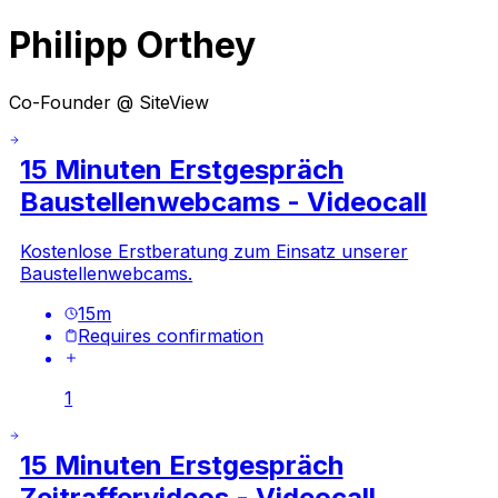
Philipp Orthey
Co-Founder @ SiteView
15 Minuten Erstgespräch
Baustellenwebcams - Videocall
Kostenlose Erstberatung zum Einsatz unserer
Baustellenwebcams.
15
m
Requires confirmation
1
15 Minuten Erstgespräch
Zeitraffervideos - Videocall