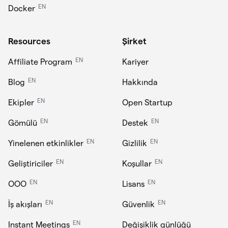
EN
Docker
Resources
Şirket
EN
Affiliate Program
Kariyer
EN
Blog
Hakkında
EN
Ekipler
Open Startup
EN
EN
Gömülü
Destek
EN
EN
Yinelenen etkinlikler
Gizlilik
EN
EN
Geliştiriciler
Koşullar
EN
EN
OOO
Lisans
EN
EN
İş akışları
Güvenlik
EN
Instant Meetings
Değişiklik günlüğü