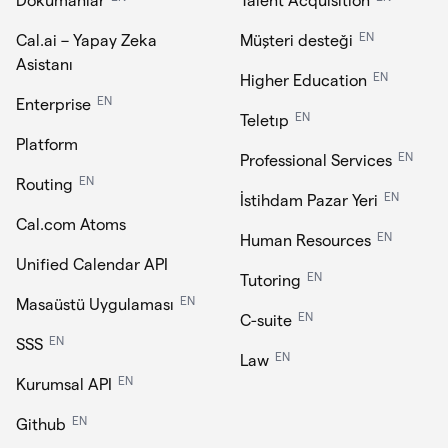
EN
Cal.ai – Yapay Zeka
Müşteri desteği
Asistanı
EN
Higher Education
EN
Enterprise
EN
Teletıp
Platform
EN
Professional Services
EN
Routing
EN
İstihdam Pazar Yeri
Cal.com Atoms
EN
Human Resources
Unified Calendar API
EN
Tutoring
EN
Masaüstü Uygulaması
EN
C-suite
EN
SSS
EN
Law
EN
Kurumsal API
EN
Github