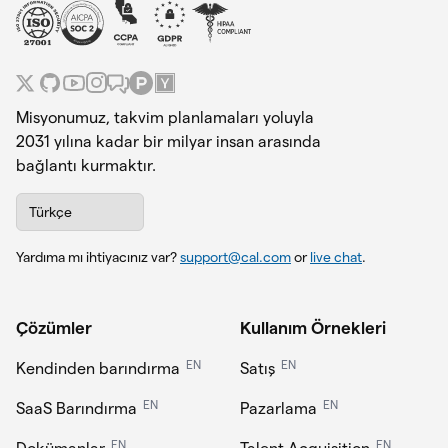
Misyonumuz, takvim planlamaları yoluyla
2031 yılına kadar bir milyar insan arasında
bağlantı kurmaktır.
Türkçe
Yardıma mı ihtiyacınız var?
support@cal.com
or
live chat
.
Çözümler
Kullanım Örnekleri
EN
EN
Kendinden barındırma
Satış
EN
EN
SaaS Barındırma
Pazarlama
EN
EN
Dokümanlar
Talent Acquisition