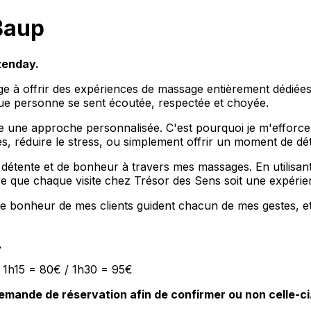
Baup
zenday.
e à offrir des expériences de massage entièrement dédiées 
ue personne se sent écoutée, respectée et choyée.
e une approche personnalisée. C'est pourquoi je m'efforc
res, réduire le stress, ou simplement offrir un moment de d
étente et de bonheur à travers mes massages. En utilisant
e que chaque visite chez Trésor des Sens soit une expérienc
bonheur de mes clients guident chacun de mes gestes, et 
.
 1h15 = 80€ / 1h30 = 95€
mande de réservation afin de confirmer ou non celle-ci.