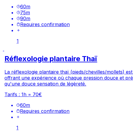
60
m
75
m
90
m
Requires confirmation
1
Réflexologie plantaire Thaï
La réflexologie plantaire thaï (pieds/chevilles/mollets) e
offrant une expérience où chaque pression douce et précis
qu'une douce sensation de légèreté.
Tarifs : 1h = 70€
60
m
Requires confirmation
1