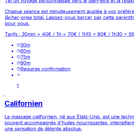
Tel un voyage personnalisée vers le bien-être et la relax
Chaque séance est minutieusement ajustée à vos préféren
lâcher-prise total. Laissez-vous bercer par cette paren
pour vous.
Tarifs : 30min = 40€ / 1h = 70€ / 1h15 = 80€ / 1h30 = 9
30
m
60
m
75
m
90
m
Requires confirmation
1
Californien
Le massage californien, né aux États-Unis, est une tech
souvent accompagnés d'huiles nourrissantes, intensifient l
une sensation de détente absolue.