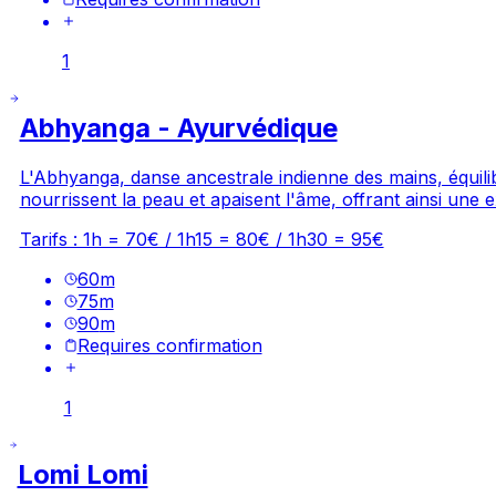
1
Abhyanga - Ayurvédique
L'Abhyanga, danse ancestrale indienne des mains, équilibr
nourrissent la peau et apaisent l'âme, offrant ainsi un
Tarifs : 1h = 70€ / 1h15 = 80€ / 1h30 = 95€
60
m
75
m
90
m
Requires confirmation
1
Lomi Lomi