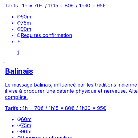
Tarifs : 1h = 70€ / 1h15 = 80€ / 1h30 = 95€
60
m
75
m
90
m
Requires confirmation
1
Balinais
Le massage balinais, influencé par les traditions indienn
il vise à procurer une détente physique et nerveuse. Alt
complète.
Tarifs : 1h = 70€ / 1h15 = 80€ / 1h30 = 95€
60
m
75
m
90
m
Requires confirmation