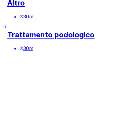
Altro
30
m
Trattamento podologico
30
m