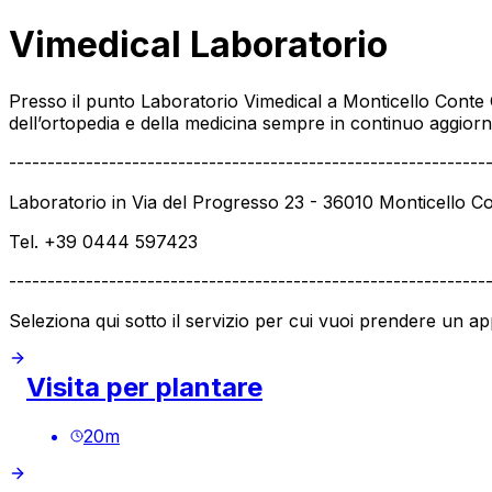
Vimedical Laboratorio
Presso il punto Laboratorio Vimedical a Monticello Conte O
dell’ortopedia e della medicina sempre in continuo aggior
--------------------------------------------------------------
Laboratorio in Via del Progresso 23 - 36010 Monticello Co
Tel. +39 0444 597423
--------------------------------------------------------------
Seleziona qui sotto il servizio per cui vuoi prendere un 
Visita per plantare
20
m