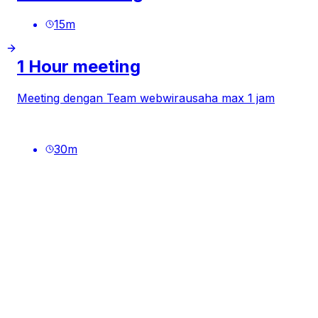
15
m
1 Hour meeting
Meeting dengan Team webwirausaha max 1 jam
30
m