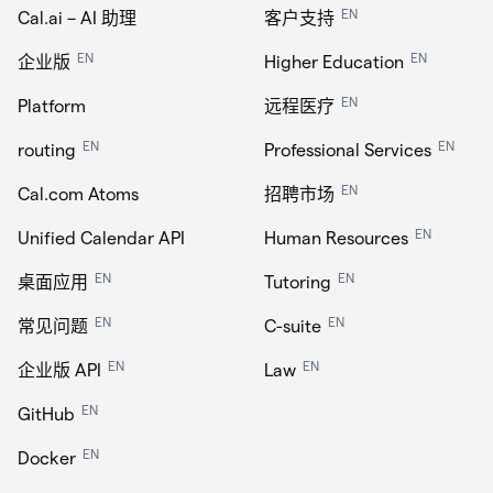
EN
Cal.ai – AI 助理
客户支持
EN
EN
企业版
Higher Education
EN
Platform
远程医疗
EN
EN
routing
Professional Services
EN
Cal.com Atoms
招聘市场
EN
Unified Calendar API
Human Resources
EN
EN
桌面应用
Tutoring
EN
EN
常见问题
C-suite
EN
EN
企业版 API
Law
EN
GitHub
EN
Docker