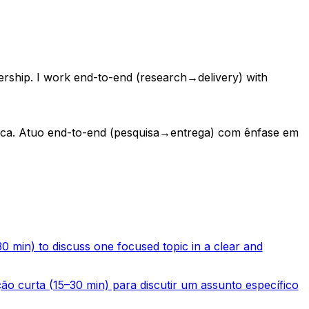
rship. I work end-to-end (research→delivery) with
nica. Atuo end-to-end (pesquisa→entrega) com ênfase em
0 min) to discuss one focused topic in a clear and
ão curta (15–30 min) para discutir um assunto específico