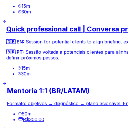
15
m
30
m
Quick professional call | Conversa pr
🇬🇧 EN:
Session for potential clients to align briefing, 
🇧🇷 PT:
Sessão voltada a potenciais clientes para alinh
definir próximos passos.
15
m
30
m
Mentoria 1:1 (BR/LATAM)
Formato: objetivos → diagnóstico → plano acionável. En
60
m
R$300.00