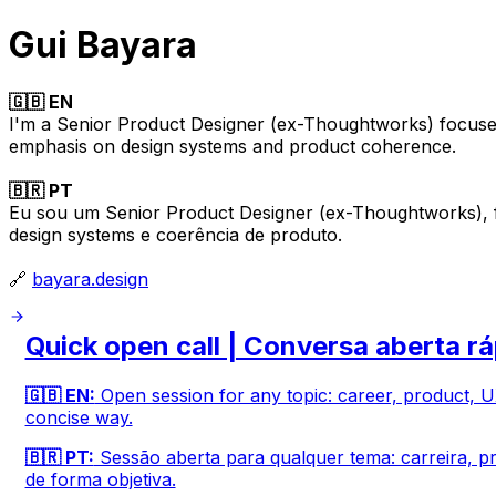
Gui Bayara
🇬🇧 EN
I'm a Senior Product Designer (ex-Thoughtworks) focused
emphasis on design systems and product coherence.
🇧🇷 PT
Eu sou um Senior Product Designer (ex-Thoughtworks), f
design systems e coerência de produto.
🔗
bayara.design
Quick open call | Conversa aberta r
🇬🇧 EN:
Open session for any topic: career, product, UX
concise way.
🇧🇷 PT:
Sessão aberta para qualquer tema: carreira, pr
de forma objetiva.