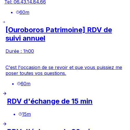
Tel: 06.43.14.84.66
60
m
[Ouroboros Patrimoine] RDV de
suivi annuel
Durée : 1h00
C'est l'occasion de se revoir et que vous puissiez me
poser toutes vos questions.
60
m
RDV d'échange de 15 min
15
m