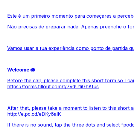
Este é um primeiro momento para começares a perceb
Não precisas de preparar nada. Apenas preenche o for
Vamos usar a tua experiência como ponto de partida q
Welcome 🪷
Before the call, please complete this short form so I c
https://forms.fillout.com/t/7vdU1iGhKtus
After that, please take a moment to listen to this short a
http://e.pc.cd/eDKy6alK
If there is no sound, tap the three dots and select “pod