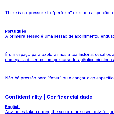
There is no pressure to “perform” or reach a specific res
Português
A primeira sessão é uma sessão de acolhimento, enquad
É um espaço para explorarmos a tua história, desafios 
começar a desenhar um percurso terapêutico ajustado a 
Não há pressão para “fazer” ou alcançar algo específi
Confidentiality | Confidencialidade
English
Any notes taken during the session are used only for pro