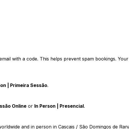
 email with a code. This helps prevent spam bookings. Your
ion | Primeira Sessão
.
essão Online
or
In Person | Presencial
.
 worldwide and in person in Cascais / São Domingos de Rana