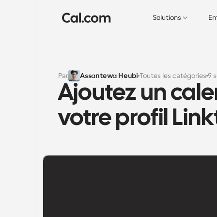
Solutions
En
Par
Assantewa Heubi
Toutes les catégories
9 
Ajoutez un cale
votre profil Lin