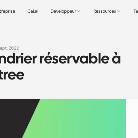
treprise
Cal.ai
Développeur
Ressources
Ta
sept. 2022
ndrier réservable à 
ktree