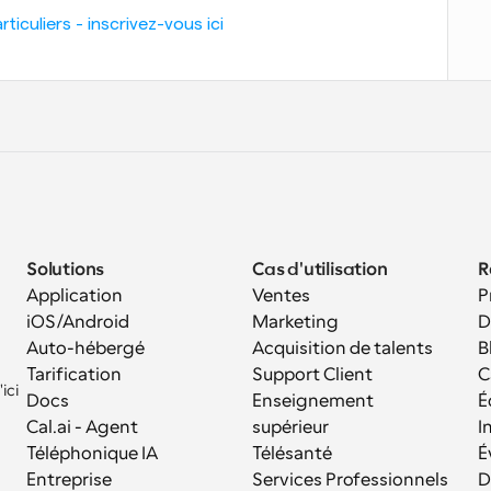
iculiers - inscrivez-vous ici
Solutions
Cas d'utilisation
R
Application 
Ventes
P
iOS/Android
Marketing
D
Auto-hébergé
Acquisition de talents
B
Tarification
Support Client
C
ci 
Docs
Enseignement 
É
Cal.ai - Agent 
supérieur
I
Téléphonique IA
Télésanté
É
Entreprise
Services Professionnels
D