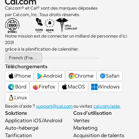
Cal.com® et Cal® sont des marques déposées 
par Cal.com, Inc. Tous droits réservés.
Notre mission est de connecter un milliard de personnes d'ici 
2031 
grâce à la planification de calendrier.
Select Language
French (France)
Téléchargements
iPhone
Android
Chrome
Safari
 Bord
Firefox
MacOS
Windows
Linux
Besoin d'aide ? 
support@cal.com
 ou visitez 
cal.com/aide
.
Solutions
Cas d'utilisation
Application iOS/Android
Ventes
Auto-hébergé
Marketing
Tarification
Acquisition de talents