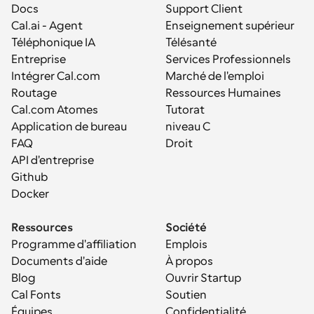
Docs
Support Client
Cal.ai - Agent 
Enseignement supérieur
Téléphonique IA
Télésanté
Entreprise
Services Professionnels
Intégrer Cal.com
Marché de l'emploi
Routage
Ressources Humaines
Cal.com Atomes
Tutorat
Application de bureau
niveau C
FAQ
Droit
API d'entreprise
Github
Docker
Ressources
Société
Programme d'affiliation
Emplois
Documents d'aide
À propos
Blog
Ouvrir Startup
Cal Fonts
Soutien
Équipes
Confidentialité