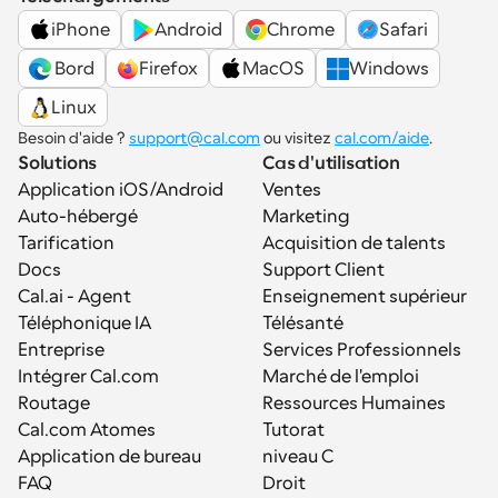
iPhone
Android
Chrome
Safari
 Bord
Firefox
MacOS
Windows
Linux
Besoin d'aide ? 
support@cal.com
 ou visitez 
cal.com/aide
.
Solutions
Cas d'utilisation
Application iOS/Android
Ventes
Auto-hébergé
Marketing
Tarification
Acquisition de talents
Docs
Support Client
Cal.ai - Agent 
Enseignement supérieur
Téléphonique IA
Télésanté
Entreprise
Services Professionnels
Intégrer Cal.com
Marché de l'emploi
Routage
Ressources Humaines
Cal.com Atomes
Tutorat
Application de bureau
niveau C
FAQ
Droit