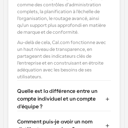
comme des contrôles d’administration 
Flux de travail
complets, la planification à l’échelle de 
Automatiser la planification et les rappels
l’organisation, le routage avancé, ainsi 
qu’un support plus approfondi en matière 
Blog
de marque et de conformité.
Restez à jour avec les dernières nouvelles et mises à 
Programmation surpuissante avec des appels 
jour
alimentés par l'IA
Au-delà de cela, Cal.com fonctionne avec 
un haut niveau de transparence, en 
Réunions instantanées
partageant des indicateurs clés de 
Rencontrez des clients en quelques minutes
l’entreprise et en construisant en étroite 
Liens de groupe dynamique
adéquation avec les besoins de ses 
Réservez facilement des réunions avec plusieurs 
utilisateurs.
personnes
Quelle est la différence entre un 
Webhooks
Soyez informé lorsque quelque chose se passe
compte individuel et un compte 
d'équipe ?
Comment puis-je avoir un nom 