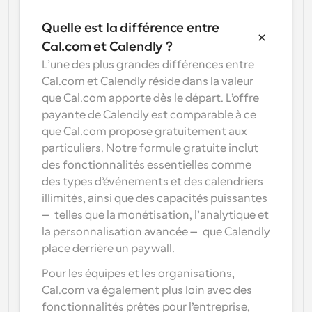
conception d’interfaces utilisateur
Solutions de planification de niveau entreprise
Créez vos propres intégrations avec notre API publique
Quelle est la différence entre 
Par cas 
App Store
Composants de planification
d'utilisation
Cal.com et Calendly ?
Intégrez-vous à vos applications préférées
Utilisez nos atomes React pour ajouter la planification à 
L’une des plus grandes différences entre 
votre application.
Recrutement
Soutien
Cal.com et Calendly réside dans la valeur 
Événements Collectifs
Créer un client OAuth
que Cal.com apporte dès le départ. L’offre 
Planifier des événements avec plusieurs participants
Intégrez Cal.com en utilisant OAuth
payante de Calendly est comparable à ce 
Ventes
Santé
Documents d'aide
que Cal.com propose gratuitement aux 
Besoin d'en savoir plus sur notre système ? Consultez la 
particuliers. Notre formule gratuite inclut 
documentation d'aide.
Ressources 
des fonctionnalités essentielles comme 
Télésanté
humaines
des types d’événements et des calendriers 
Intégrer
illimités, ainsi que des capacités puissantes 
Intégrer Cal.com dans votre site web
— telles que la monétisation, l’analytique et 
Éducation
Marketing
la personnalisation avancée — que Calendly 
Hors du bureau
place derrière un paywall.
Planifiez des congés facilement
Essayez Cal.ai maintenant !
Pour les équipes et les organisations, 
Paiements
Cal.com va également plus loin avec des 
Accepter les paiements pour les réservations
fonctionnalités prêtes pour l’entreprise, 