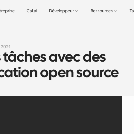
treprise
Cal.ai
Développeur
Ressources
Ta
s 2024
 tâches avec des 
fication open source