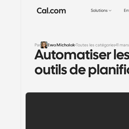
Solutions
En
Par
Ewa Michalak
Toutes les catégories
11 mar
Automatiser les
outils de plani