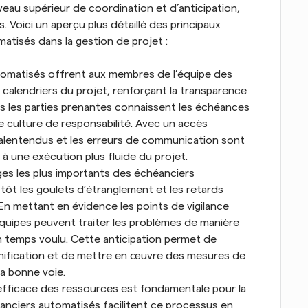
veau supérieur de coordination et d’anticipation, 
. Voici un aperçu plus détaillé des principaux 
atisés dans la gestion de projet :
utomatisés offrent aux membres de l’équipe des 
 calendriers du projet, renforçant la transparence 
tes les parties prenantes connaissent les échéances 
ne culture de responsabilité. Avec un accès 
malentendus et les erreurs de communication sont 
à une exécution plus fluide du projet.
ages les plus importants des échéanciers 
 tôt les goulets d’étranglement et les retards 
 En mettant en évidence les points de vigilance 
équipes peuvent traiter les problèmes de manière 
n temps voulu. Cette anticipation permet de 
lanification et de mettre en œuvre des mesures de 
la bonne voie.
 efficace des ressources est fondamentale pour la 
éanciers automatisés facilitent ce processus en 