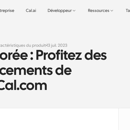
treprise
Cal.ai
Développeur
Ressources
Ta
actéristiques du produit
13 juil. 2023
orée : Profitez des 
ncements de 
 Cal.com