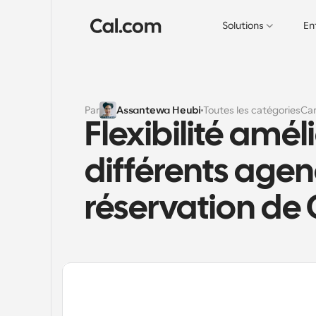
Solutions
En
Par
Assantewa Heubi
Toutes les catégories
Car
Flexibilité améli
différents age
réservation de