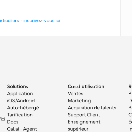
iculiers - inscrivez-vous ici
Solutions
Cas d'utilisation
R
Application 
Ventes
P
iOS/Android
Marketing
D
Auto-hébergé
Acquisition de talents
B
Tarification
Support Client
C
ci 
Docs
Enseignement 
É
Cal.ai - Agent 
supérieur
I