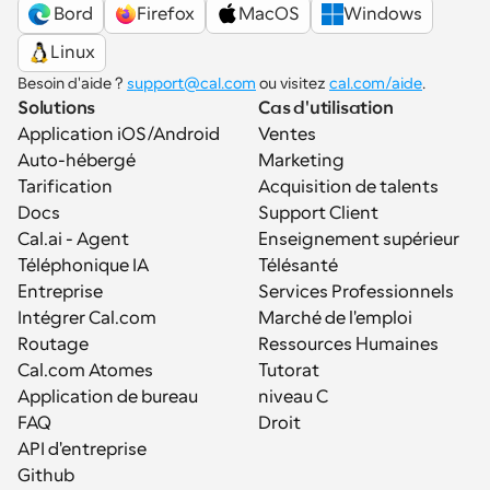
 Bord
Firefox
MacOS
Windows
Linux
Besoin d'aide ? 
support@cal.com
 ou visitez 
cal.com/aide
.
Solutions
Cas d'utilisation
Application iOS/Android
Ventes
Auto-hébergé
Marketing
Tarification
Acquisition de talents
Docs
Support Client
Cal.ai - Agent 
Enseignement supérieur
Téléphonique IA
Télésanté
Entreprise
Services Professionnels
Intégrer Cal.com
Marché de l'emploi
Routage
Ressources Humaines
Cal.com Atomes
Tutorat
Application de bureau
niveau C
FAQ
Droit
API d'entreprise
Github