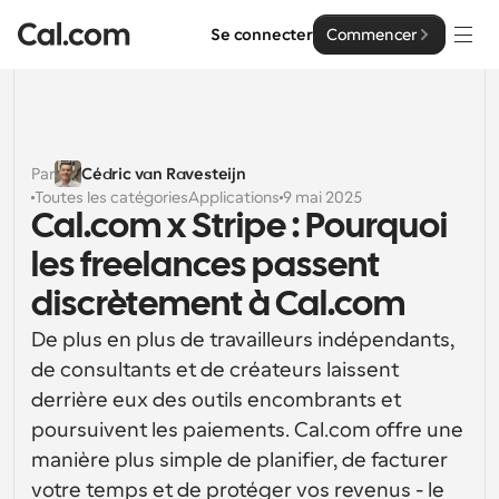
Se connecter
Commencer
Solutions
Solutions
Par
Cédric van Ravesteijn
Toutes les catégories
Applications
9 mai 2025
Par taille d'équipe
Entreprise
Cal.com x Stripe : Pourquoi 
Pour les particuliers
les freelances passent 
Planification personnelle simplifiée
Cal.ai
discrètement à Cal.com
Pour les équipes
De plus en plus de travailleurs indépendants, 
Planification collaborative pour les groupes
Développeur
de consultants et de créateurs laissent 
Pour les organisations
derrière eux des outils encombrants et 
Documentation des développeurs
Ressources
Planification pour les grandes équipes, avec plus de 
poursuivent les paiements. Cal.com offre une 
Documentation pour la plateforme Cal.com
contrôle et de sécurité
manière plus simple de planifier, de facturer 
Police : Cal Sans UI et texte
Tarification
Pour les entreprises
Notre propre police de caractères variable pour la 
votre temps et de protéger vos revenus - le 
API