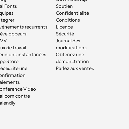
al Fonts
Soutien
quipes
Confidentialité
ntégrer
Conditions
vénements récurrents
Licence
éveloppeurs
Sécurité
VV
Journal des 
lux de travail
modifications
éunions instantanées
Obtenez une 
pp Store
démonstration
écessite une 
Parlez aux ventes
onfirmation
aiements
onférence Vidéo
al.com contre 
alendly