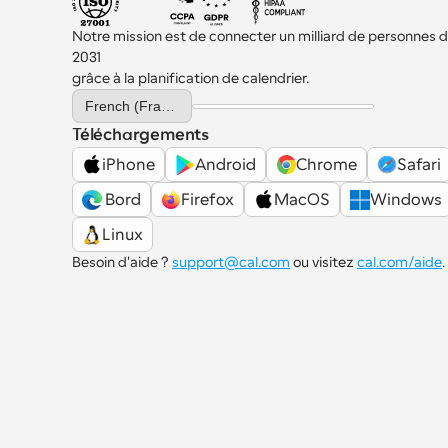
Notre mission est de connecter un milliard de personnes d'i
2031 
grâce à la planification de calendrier.
Select Language
French (France)
Téléchargements
iPhone
Android
Chrome
Safari
 Bord
Firefox
MacOS
Windows
Linux
Besoin d'aide ? 
support@cal.com
 ou visitez 
cal.com/aide
.