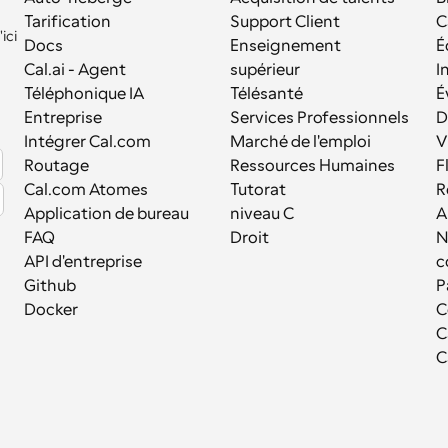
Tarification
Support Client
C
ci 
Docs
Enseignement 
É
Cal.ai - Agent 
supérieur
I
Téléphonique IA
Télésanté
É
Entreprise
Services Professionnels
D
Intégrer Cal.com
Marché de l'emploi
V
Routage
Ressources Humaines
F
Cal.com Atomes
Tutorat
R
Application de bureau
niveau C
A
FAQ
Droit
N
API d'entreprise
c
Github
P
Docker
C
C
C