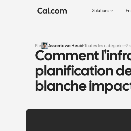
Solutions
En
Par
Assantewa Heubi
Toutes les catégories
9 
Comment l'infra
planification d
blanche impact