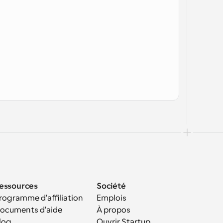
essources
Société
rogramme d'affiliation
Emplois
ocuments d'aide
À propos
log
Ouvrir Startup