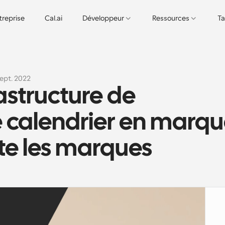
treprise
Cal.ai
Développeur
Ressources
Ta
sept. 2022
structure de 
e calendrier en marqu
e les marques