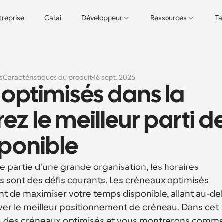
treprise
Cal.ai
Développeur
Ressources
Ta
s
Caractéristiques du produit
16 sept. 2025
ptimisés dans la 
irez le meilleur parti de
sponible
partie d'une grande organisation, les horaires 
ps sont des défis courants. Les créneaux optimisés 
t de maximiser votre temps disponible, allant au-del
ver le meilleur positionnement de créneau. Dans cet 
ges des créneaux optimisés et vous montrerons comme