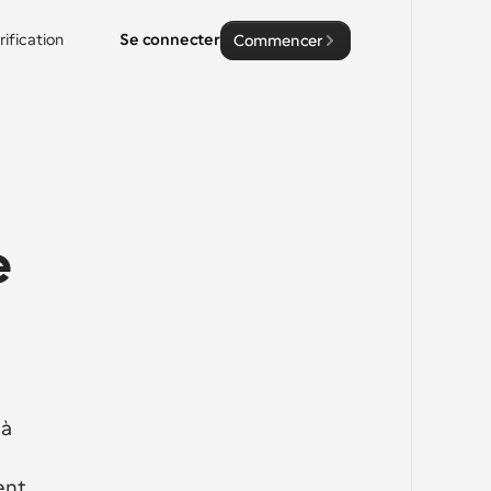
rification
Se connecter
Commencer
 
à 
nt 