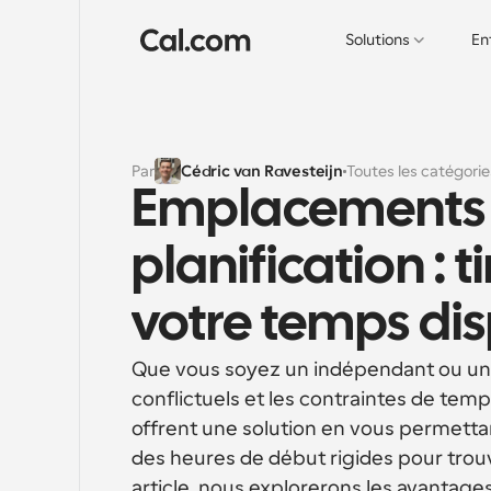
Solutions
En
Par
Cédric van Ravesteijn
Toutes les catégorie
Emplacements o
planification : t
votre temps di
Que vous soyez un indépendant ou une 
conflictuels et les contraintes de tem
offrent une solution en vous permettan
des heures de début rigides pour trou
article, nous explorerons les avanta