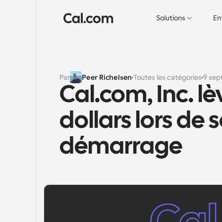
Solutions
En
Par
Peer Richelsen
Toutes les catégories
9 sep
Cal.com, Inc. lèv
dollars lors de
démarrage