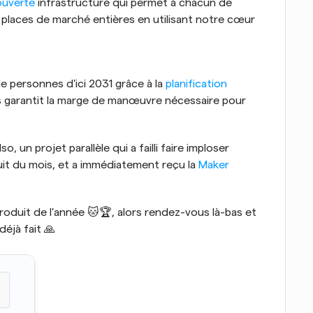
 ouverte
 infrastructure qui permet à chacun de 
 places de marché entières en utilisant notre cœur 
e personnes d'ici 2031 grâce à la 
planification 
 garantit la marge de manœuvre nécessaire pour 
Cal.com a commencé sous le nom de Calendso, un projet parallèle qui a failli faire imploser 
it du mois, et a immédiatement reçu la 
Maker 
Avec votre aide, nous pourrions devenir le Produit de l'année 🐱🏆, alors rendez-vous là-bas et 
 déjà fait 🙏