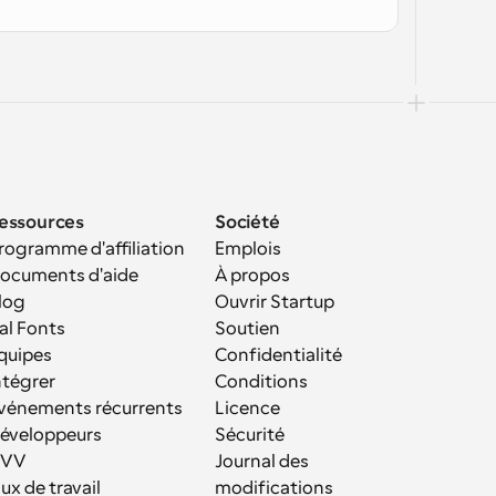
essources
Société
rogramme d'affiliation
Emplois
ocuments d'aide
À propos
log
Ouvrir Startup
al Fonts
Soutien
quipes
Confidentialité
ntégrer
Conditions
vénements récurrents
Licence
éveloppeurs
Sécurité
VV
Journal des 
lux de travail
modifications