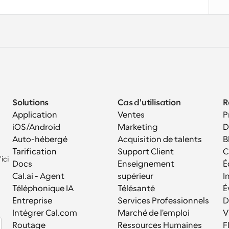
Solutions
Cas d'utilisation
R
Application 
Ventes
P
iOS/Android
Marketing
D
Auto-hébergé
Acquisition de talents
B
Tarification
Support Client
C
ci 
Docs
Enseignement 
É
Cal.ai - Agent 
supérieur
I
Téléphonique IA
Télésanté
É
Entreprise
Services Professionnels
D
Intégrer Cal.com
Marché de l'emploi
V
Routage
Ressources Humaines
F