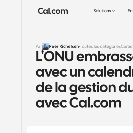
Solutions
En
Par
Peer Richelsen
Toutes les catégories
Caract
L'ONU embrasse
avec un calendri
de la gestion 
avec Cal.com