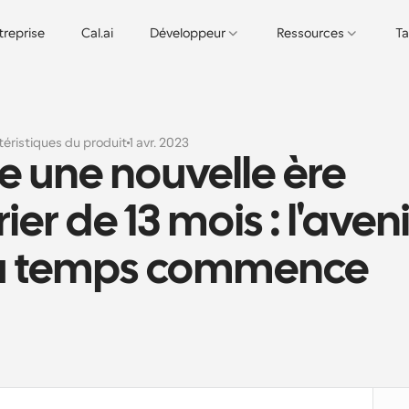
treprise
Cal.ai
Développeur
Ressources
Ta
éristiques du produit
1 avr. 2023
 une nouvelle ère 
er de 13 mois : l'avenir
du temps commence 