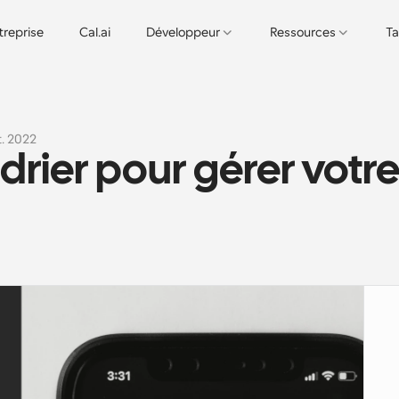
treprise
Cal.ai
Développeur
Ressources
Ta
t. 2022
ndrier pour gérer votre