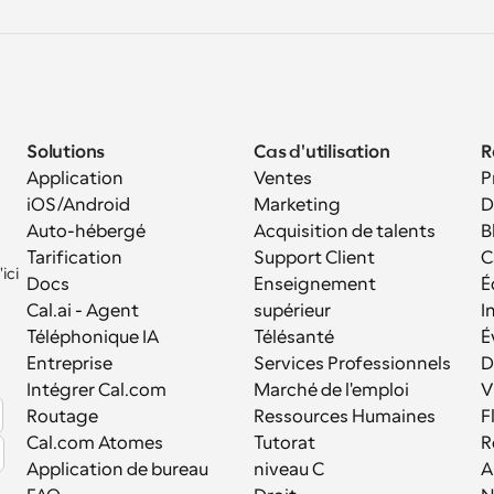
Solutions
Cas d'utilisation
R
Application 
Ventes
P
iOS/Android
Marketing
D
Auto-hébergé
Acquisition de talents
B
Tarification
Support Client
C
ci 
Docs
Enseignement 
É
Cal.ai - Agent 
supérieur
I
Téléphonique IA
Télésanté
É
Entreprise
Services Professionnels
D
Intégrer Cal.com
Marché de l'emploi
V
Routage
Ressources Humaines
F
Cal.com Atomes
Tutorat
R
Application de bureau
niveau C
A