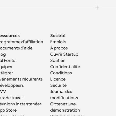
essources
Société
rogramme d'affiliation
Emplois
ocuments d'aide
À propos
log
Ouvrir Startup
al Fonts
Soutien
quipes
Confidentialité
ntégrer
Conditions
vénements récurrents
Licence
éveloppeurs
Sécurité
VV
Journal des 
lux de travail
modifications
éunions instantanées
Obtenez une 
pp Store
démonstration