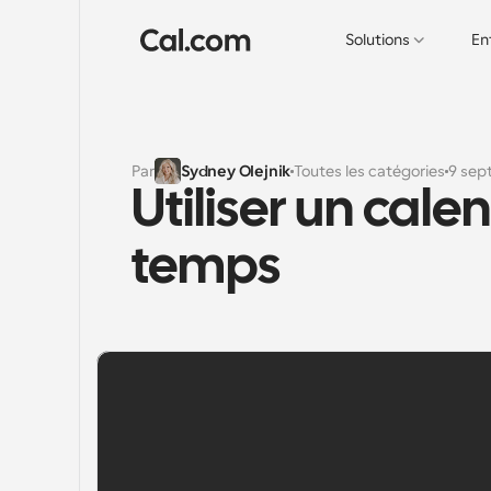
Solutions
En
Par
Sydney Olejnik
Toutes les catégories
9 sep
Utiliser un cale
temps