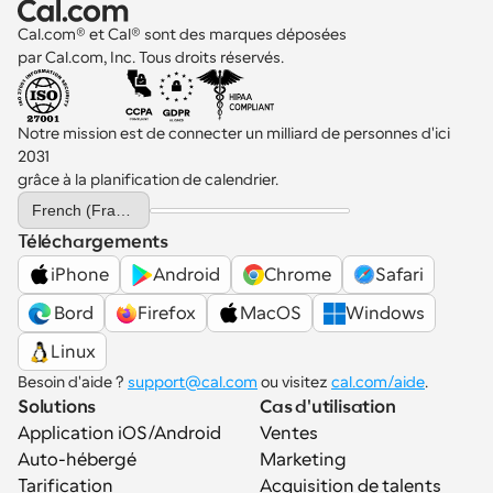
Cal.com® et Cal® sont des marques déposées 
par Cal.com, Inc. Tous droits réservés.
Notre mission est de connecter un milliard de personnes d'ici 
2031 
grâce à la planification de calendrier.
Select Language
French (France)
Téléchargements
iPhone
Android
Chrome
Safari
 Bord
Firefox
MacOS
Windows
Linux
Besoin d'aide ? 
support@cal.com
 ou visitez 
cal.com/aide
.
Solutions
Cas d'utilisation
Application iOS/Android
Ventes
Auto-hébergé
Marketing
Tarification
Acquisition de talents