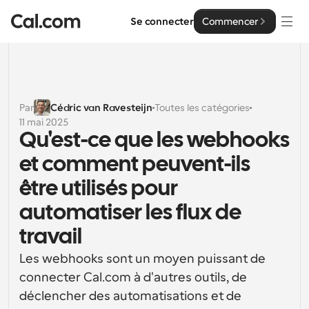
Se connecter
Commencer
Solutions
Solutions
Par
Cédric van Ravesteijn
Toutes les catégories
11 mai 2025
Par taille d'équipe
Entreprise
Qu'est-ce que les webhooks 
Pour les particuliers
et comment peuvent-ils 
Planification personnelle simplifiée
Cal.ai
être utilisés pour 
Pour les équipes
automatiser les flux de 
Planification collaborative pour les groupes
Développeur
travail
Pour les organisations
Documentation des développeurs
Ressources
Planification pour les grandes équipes, avec plus de 
Les webhooks sont un moyen puissant de 
Documentation pour la plateforme Cal.com
contrôle et de sécurité
connecter Cal.com à d'autres outils, de 
Police : Cal Sans UI et texte
déclencher des automatisations et de 
Tarification
Pour les entreprises
Notre propre police de caractères variable pour la 
API