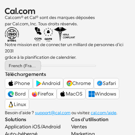
Cal.com® et Cal® sont des marques déposées 
par Cal.com, Inc. Tous droits réservés.
Notre mission est de connecter un milliard de personnes d'ici 
2031 
grâce à la planification de calendrier.
Select Language
French (France)
Téléchargements
iPhone
Android
Chrome
Safari
 Bord
Firefox
MacOS
Windows
Linux
Besoin d'aide ? 
support@cal.com
 ou visitez 
cal.com/aide
.
Solutions
Cas d'utilisation
Application iOS/Android
Ventes
Auto-hébergé
Marketing