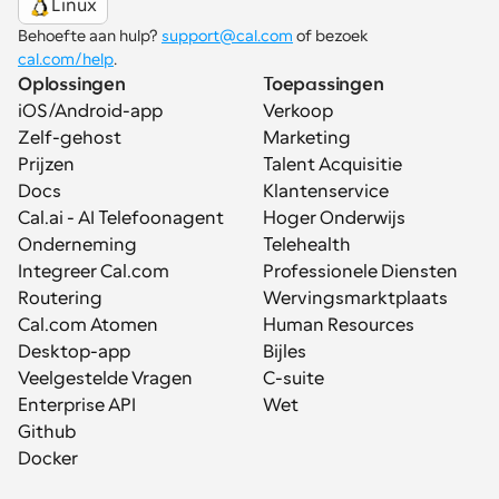
Linux
Behoefte aan hulp? 
support@cal.com
 of bezoek 
cal.com/help
.
Oplossingen
Toepassingen
iOS/Android-app
Verkoop
Zelf-gehost
Marketing
Prijzen
Talent Acquisitie
Docs
Klantenservice
Cal.ai - AI Telefoonagent
Hoger Onderwijs
Onderneming
Telehealth
Integreer Cal.com
Professionele Diensten
Routering
Wervingsmarktplaats
Cal.com Atomen
Human Resources
Desktop-app
Bijles
Veelgestelde Vragen
C-suite
Enterprise API
Wet
Github
Docker