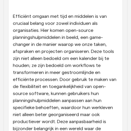
Workflow
Automatiseer planning en herinneringen
Efficiënt omgaan met tijd en middelen is van 
cruciaal belang voor zowel individuen als 
organisaties. Hier komen open-source 
Blog
Blijf op de hoogte van het laatste nieuws en updates
planningshulpmiddelen in beeld, een game-
Supercharged planning met AI-gestuurde 
changer in de manier waarop we onze taken, 
oproepen
afspraken en projecten organiseren. Deze tools 
Instant Vergaderingen
Ontmoet cliënten binnen enkele minuten
zijn niet alleen bedoeld om een kalender bij te 
houden; ze zijn bedoeld om workflows te 
transformeren in meer gestroomlijnde en 
Dynamische Groep Links
Boek naadloos vergaderingen met meerdere mensen
efficiënte processen. Door gebruik te maken van 
de flexibiliteit en toegankelijkheid van open-
source software, kunnen gebruikers hun 
Webhooks
Ontvang een melding wanneer er iets gebeurt
planningshulpmiddelen aanpassen aan hun 
specifieke behoeften, waardoor hun werkleven 
niet alleen beter georganiseerd maar ook 
productiever wordt. Deze aanpasbaarheid is 
bijzonder belangrijk in een wereld waar de 