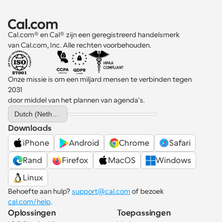
Cal.com® en Cal® zijn een geregistreerd handelsmerk 
van Cal.com, Inc. Alle rechten voorbehouden.
Onze missie is om een miljard mensen te verbinden tegen 
2031 
door middel van het plannen van agenda's.
Select Language
Dutch (Netherlands)
Downloads
iPhone
Android
Chrome
Safari
Rand
Firefox
MacOS
Windows
Linux
Behoefte aan hulp? 
support@cal.com
 of bezoek 
cal.com/help
.
Oplossingen
Toepassingen