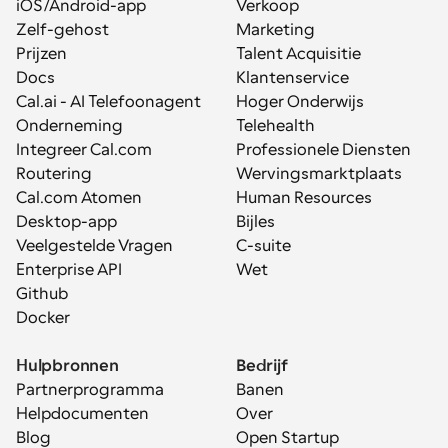
iOS/Android-app
Verkoop
Zelf-gehost
Marketing
Prijzen
Talent Acquisitie
Docs
Klantenservice
Cal.ai - AI Telefoonagent
Hoger Onderwijs
Onderneming
Telehealth
Integreer Cal.com
Professionele Diensten
Routering
Wervingsmarktplaats
Cal.com Atomen
Human Resources
Desktop-app
Bijles
Veelgestelde Vragen
C-suite
Enterprise API
Wet
Github
Docker
Hulpbronnen
Bedrijf
Partnerprogramma
Banen
Helpdocumenten
Over
Blog
Open Startup