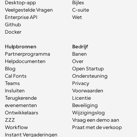
Desktop-app
Bijles
Veelgestelde Vragen
C-suite
Enterprise API
Wet
Github
Docker
Hulpbronnen
Bedrijf
Partnerprogramma
Banen
Helpdocumenten
Over
Blog
Open Startup
Cal Fonts
Ondersteuning
Teams
Privacy
Insluiten
Voorwaarden
Terugkerende 
Licentie
evenementen
Beveiliging
Ontwikkelaars
Wijzigingslog
ZZZ
Vraag een demo aan
Workflow
Praat met de verkoop
Instant Vergaderingen