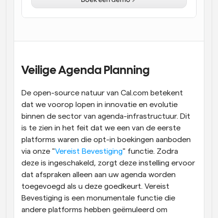
Workflow
Automatiseer planning en herinneringen
Blog
Blijf op de hoogte van het laatste nieuws en updates
Supercharged planning met AI-gestuurde 
Veilige Agenda Planning
oproepen
Instant Vergaderingen
De open-source natuur van Cal.com betekent 
Ontmoet cliënten binnen enkele minuten
dat we voorop lopen in innovatie en evolutie 
binnen de sector van agenda-infrastructuur. Dit 
Dynamische Groep Links
is te zien in het feit dat we een van de eerste 
Boek naadloos vergaderingen met meerdere mensen
platforms waren die opt-in boekingen aanboden 
via onze "
Vereist Bevestiging
" functie. Zodra 
Webhooks
deze is ingeschakeld, zorgt deze instelling ervoor 
Ontvang een melding wanneer er iets gebeurt
dat afspraken alleen aan uw agenda worden 
toegevoegd als u deze goedkeurt. Vereist 
Bevestiging is een monumentale functie die 
andere platforms hebben geëmuleerd om 