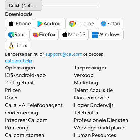
Select Language
Dutch (Netherlands)
Downloads
iPhone
Android
Chrome
Safari
Rand
Firefox
MacOS
Windows
Linux
Behoefte aan hulp? 
support@cal.com
 of bezoek 
cal.com/help
.
Oplossingen
Toepassingen
iOS/Android-app
Verkoop
Zelf-gehost
Marketing
Prijzen
Talent Acquisitie
Docs
Klantenservice
Cal.ai - AI Telefoonagent
Hoger Onderwijs
Onderneming
Telehealth
Integreer Cal.com
Professionele Diensten
Routering
Wervingsmarktplaats
Cal.com Atomen
Human Resources